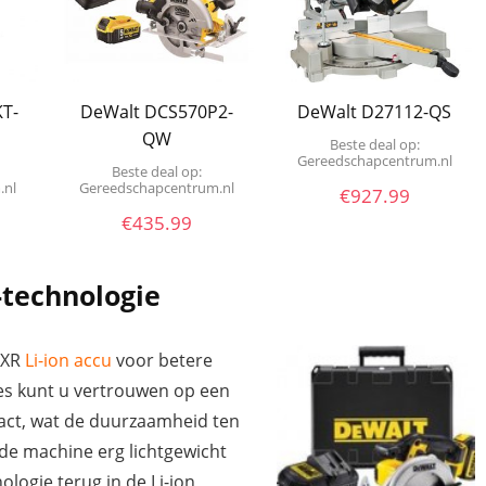
T-
DeWalt DCS570P2-
DeWalt D27112-QS
QW
Beste deal op:
Gereedschapcentrum.nl
Beste deal op:
.nl
Gereedschapcentrum.nl
€
927.99
€
435.99
technologie
n XR
Li-ion accu
voor betere
ties kunt u vertrouwen op een
act, wat de duurzaamheid ten
 de machine erg lichtgewicht
ologie terug in de Li-ion