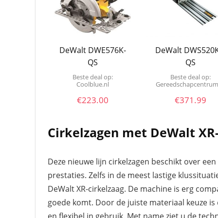
DeWalt DWE576K-
DeWalt DWS520K
QS
QS
Beste deal op:
Beste deal op:
coolblue.nl
Gereedschapcentrum
€
223.00
€
371.99
Cirkelzagen met DeWalt XR-
Deze nieuwe lijn cirkelzagen beschikt over ee
prestaties. Zelfs in de meest lastige klussitua
DeWalt XR-cirkelzaag. De machine is erg comp
goede komt. Door de juiste materiaal keuze is
en flexibel in gebruik. Met name ziet u de techn