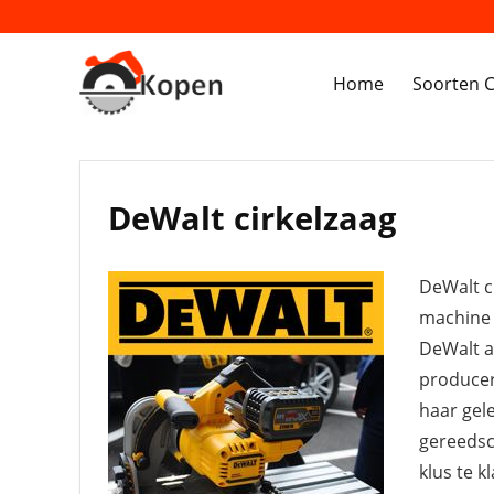
Home
Soorten C
DeWalt cirkelzaag
DeWalt c
machine 
DeWalt a
producer
haar gele
gereedsc
klus te k