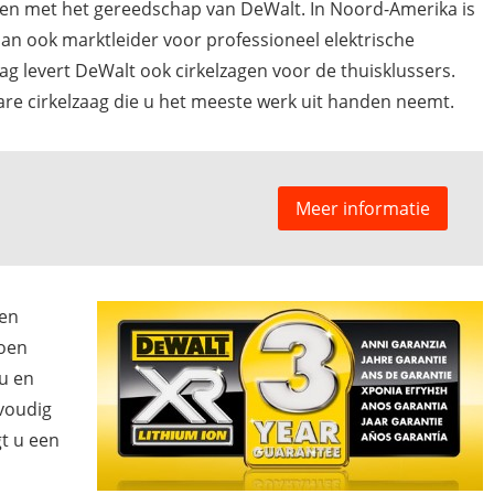
n met het gereedschap van DeWalt. In Noord-Amerika is
an ook marktleider voor professioneel elektrische
ag levert DeWalt ook cirkelzagen voor de thuisklussers.
re cirkelzaag die u het meeste werk uit handen neemt.
Meer informatie
een
doen
eu en
nvoudig
gt u een