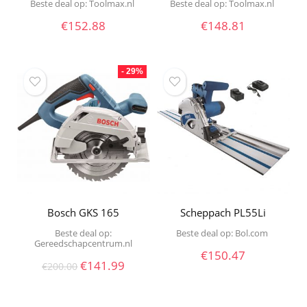
Beste deal op:
toolmax.nl
Beste deal op:
toolmax.nl
€
152.88
€
148.81
- 29%
Bosch GKS 165
Scheppach PL55Li
Beste deal op:
Beste deal op:
bol.com
Gereedschapcentrum.nl
€
150.47
Oorspronkelijke
Huidige
€
141.99
€
200.00
prijs
prijs
was:
is:
€200.00.
€141.99.