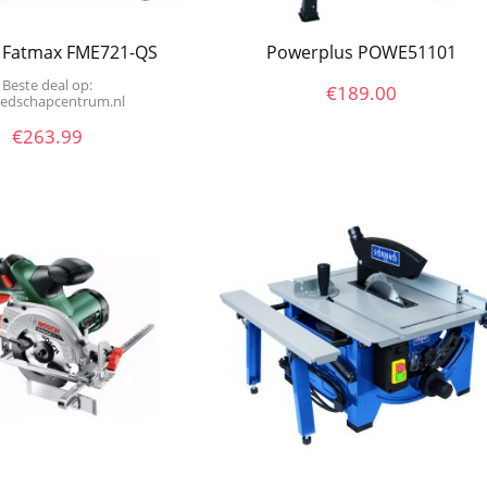
y Fatmax FME721-QS
Powerplus POWE51101
Beste deal op:
€
189.00
reedschapcentrum.nl
€
263.99