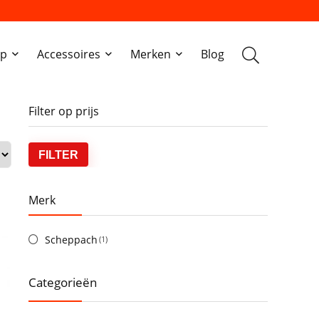
ap
Accessoires
Merken
Blog
Filter op prijs
Min.
Max.
FILTER
prijs
prijs
Merk
Scheppach
(1)
Categorieën