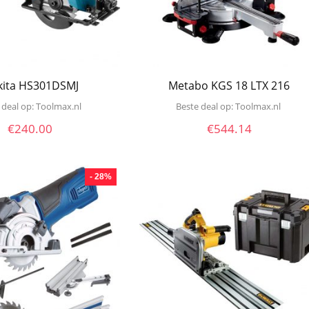
ita HS301DSMJ
Metabo KGS 18 LTX 216
 deal op:
toolmax.nl
Beste deal op:
toolmax.nl
€
240.00
€
544.14
- 28%