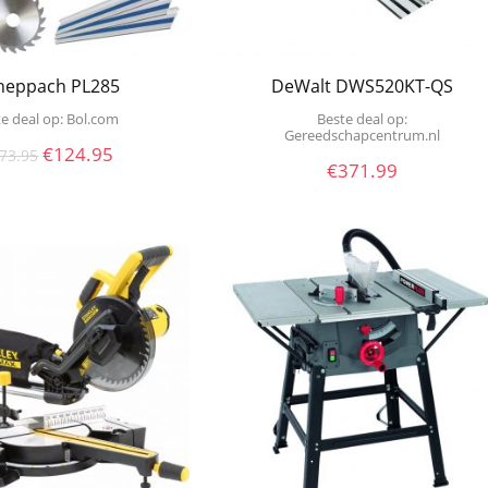
heppach PL285
DeWalt DWS520KT-QS
e deal op:
bol.com
Beste deal op:
Gereedschapcentrum.nl
Oorspronkelijke
Huidige
€
124.95
73.95
€
371.99
prijs
prijs
was:
is:
€173.95.
€124.95.