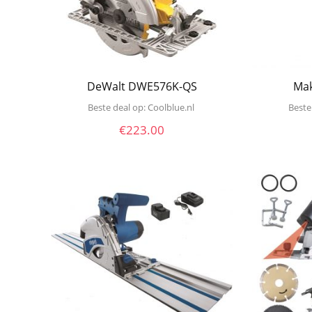
DeWalt DWE576K-QS
Mak
Beste deal op:
coolblue.nl
Beste
€
223.00