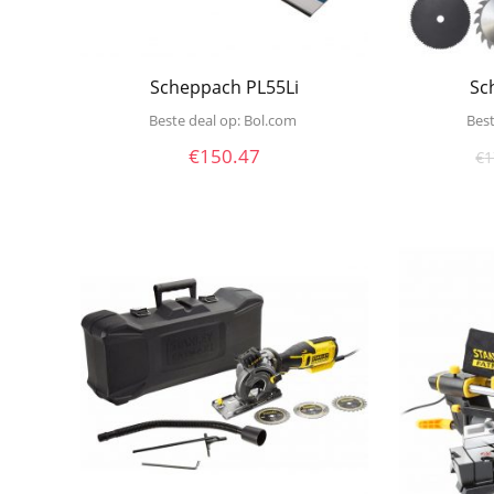
Scheppach PL55Li
Sc
Beste deal op:
bol.com
Best
€
150.47
€
1