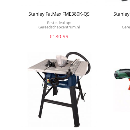
Stanley FatMax FME380K-QS
Stanle
Beste deal op:
Gereedschapcentrum.nl
Ge
€
180.99