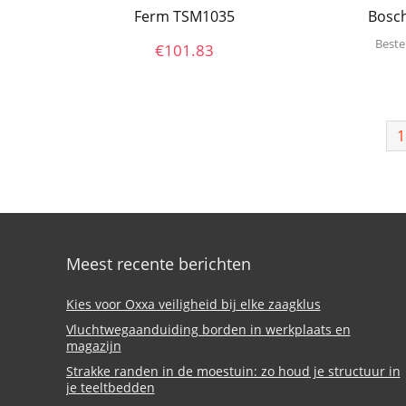
Ferm TSM1035
Bosch
Beste
€
101.83
1
Meest recente berichten
Kies voor Oxxa veiligheid bij elke zaagklus
Vluchtwegaanduiding borden in werkplaats en
magazijn
Strakke randen in de moestuin: zo houd je structuur in
je teeltbedden