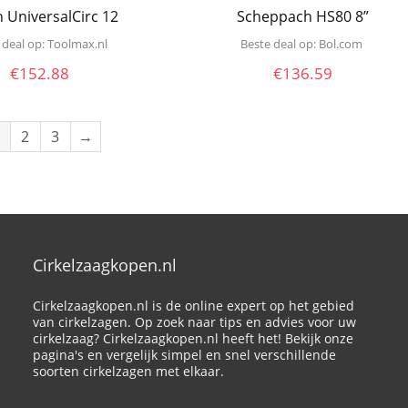
 UniversalCirc 12
Scheppach HS80 8”
 deal op:
toolmax.nl
Beste deal op:
bol.com
€
152.88
€
136.59
2
3
→
Cirkelzaagkopen.nl
Cirkelzaagkopen.nl is de online expert op het gebied
van cirkelzagen. Op zoek naar tips en advies voor uw
cirkelzaag? Cirkelzaagkopen.nl heeft het! Bekijk onze
pagina's en vergelijk simpel en snel verschillende
soorten cirkelzagen met elkaar.