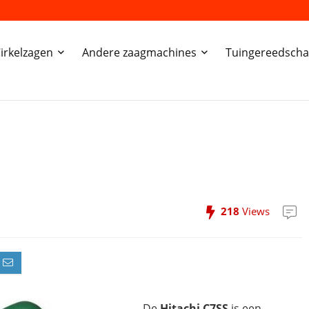
irkelzagen
Andere zaagmachines
Tuingereedsch
218
Views
De
Hitachi C7SS
is een