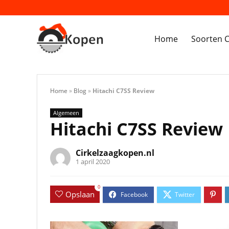
Home
Soorten C
Home
»
Blog
»
Hitachi C7SS Review
Algemeen
Hitachi C7SS Review
Cirkelzaagkopen.nl
1 april 2020
0
Opslaan