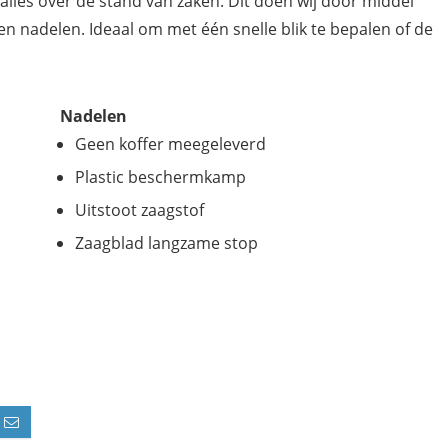
alles over de stand van zaken. Dit doen wij door middel
n nadelen. Ideaal om met één snelle blik te bepalen of de
Nadelen
Geen koffer meegeleverd
Plastic beschermkamp
Uitstoot zaagstof
Zaagblad langzame stop