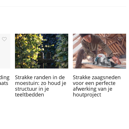
ding
Strakke randen in de
Strakke zaagsneden
aats
moestuin: zo houd je
voor een perfecte
structuur in je
afwerking van je
teeltbedden
houtproject