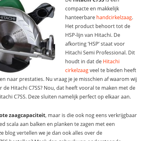
compacte en makkelijk
hanteerbare
handcirkelzaag
.
Het product behoort tot de
HSP-lijn van Hitachi. De
afkorting ‘HSP’ staat voor
Hitachi Semi Professional. Dit
houdt in dat de
Hitachi
cirkelzaag
veel te bieden heeft
ken naar prestaties. Nu vraag je je misschien af waarom wij
or de Hitachi C7SS? Nou, dat heeft vooral te maken met de
achi C7SS. Deze sluiten namelijk perfect op elkaar aan.
ote zaagcapaciteit
, maar is die ook nog eens verkrijgbaar
eed scala aan balken en planken te zagen met een
e blog vertellen we je dan ook alles over de