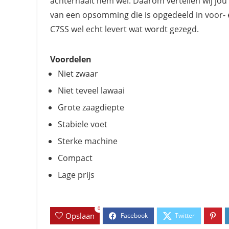
achterhaalt hem wel. Daarom vertellen wij jou 
van een opsomming die is opgedeeld in voor- e
C7SS wel echt levert wat wordt gezegd.
Voordelen
Niet zwaar
Niet teveel lawaai
Grote zaagdiepte
Stabiele voet
Sterke machine
Compact
Lage prijs
0
Opslaan