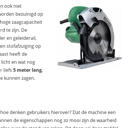
n ook niet
worden bezuinigd op
 hoge zaagcapaciteit
d te zijn. De
er en geleiderail,
een stofafzuiging op
aast heeft de
k licht en wat nog
r liefs
5 meter lang
,
te kunnen zagen.
r hoe denken gebruikers hierover? Dat de machine een
kunnen de eigenschappen nog zo mooi zijn de waarheid