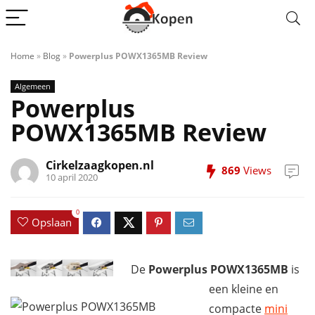
Home
»
Blog
»
Powerplus POWX1365MB Review
Algemeen
Powerplus
POWX1365MB Review
Cirkelzaagkopen.nl
869
Views
10 april 2020
0
Opslaan
De
Powerplus POWX1365MB
is
een kleine en
compacte
mini