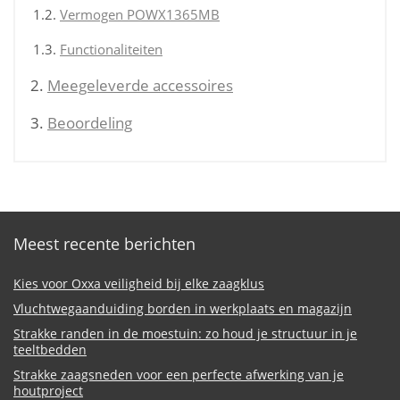
Vermogen POWX1365MB
Functionaliteiten
Meegeleverde accessoires
Beoordeling
Meest recente berichten
Kies voor Oxxa veiligheid bij elke zaagklus
Vluchtwegaanduiding borden in werkplaats en magazijn
Strakke randen in de moestuin: zo houd je structuur in je
teeltbedden
Strakke zaagsneden voor een perfecte afwerking van je
houtproject