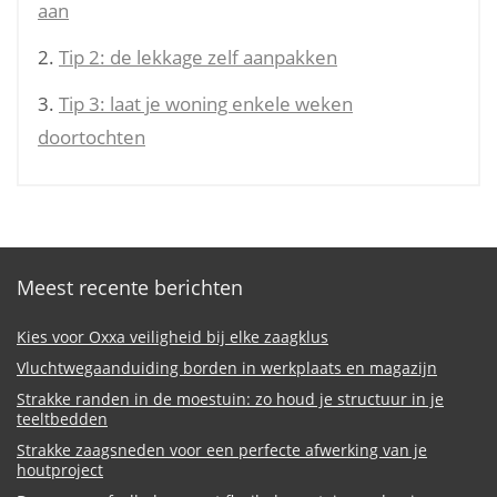
aan
Tip 2: de lekkage zelf aanpakken
Tip 3: laat je woning enkele weken
doortochten
Meest recente berichten
Kies voor Oxxa veiligheid bij elke zaagklus
Vluchtwegaanduiding borden in werkplaats en magazijn
Strakke randen in de moestuin: zo houd je structuur in je
teeltbedden
Strakke zaagsneden voor een perfecte afwerking van je
houtproject