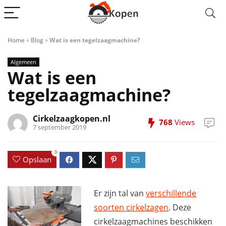
Home
»
Blog
»
Wat is een tegelzaagmachine?
Algemeen
Wat is een
tegelzaagmachine?
Cirkelzaagkopen.nl
768
Views
7 september 2019
0
Opslaan
Er zijn tal van
verschillende
soorten cirkelzagen
. Deze
cirkelzaagmachines beschikken