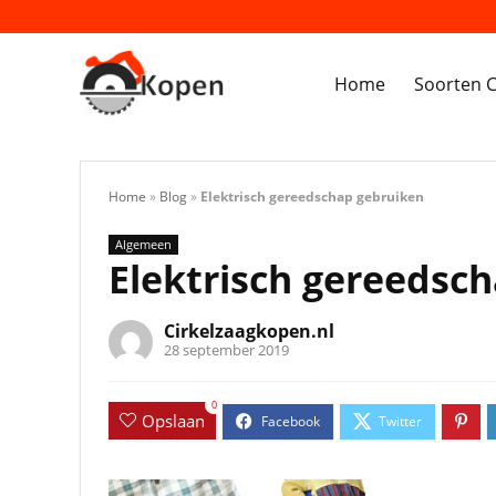
Home
Soorten C
Home
»
Blog
»
Elektrisch gereedschap gebruiken
Algemeen
Elektrisch gereedsc
Cirkelzaagkopen.nl
28 september 2019
0
Opslaan