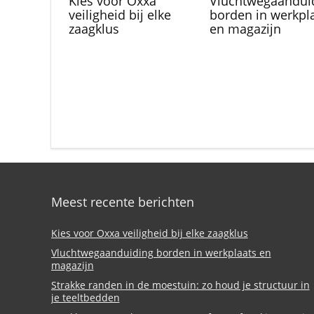
Kies voor Oxxa
Vluchtwegaandui
veiligheid bij elke
borden in werkpl
zaagklus
en magazijn
Meest recente berichten
Kies voor Oxxa veiligheid bij elke zaagklus
Vluchtwegaanduiding borden in werkplaats en
magazijn
Strakke randen in de moestuin: zo houd je structuur in
je teeltbedden