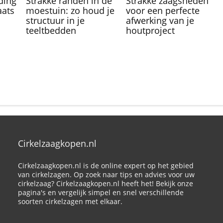
ding
Strakke randen in de
Strakke zaagsneden
aats
moestuin: zo houd je
voor een perfecte
structuur in je
afwerking van je
teeltbedden
houtproject
Cirkelzaagkopen.nl
Cirkelzaagkopen.nl is de online expert op het gebied
van cirkelzagen. Op zoek naar tips en advies voor uw
cirkelzaag? Cirkelzaagkopen.nl heeft het! Bekijk onze
pagina's en vergelijk simpel en snel verschillende
soorten cirkelzagen met elkaar.