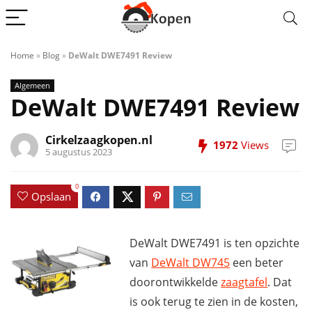
Home
»
Blog
»
DeWalt DWE7491 Review
Algemeen
DeWalt DWE7491 Review
Cirkelzaagkopen.nl
1972
Views
5 augustus 2023
0
Opslaan
DeWalt DWE7491 is ten opzichte
van
DeWalt DW745
een beter
doorontwikkelde
zaagtafel
. Dat
is ook terug te zien in de kosten,