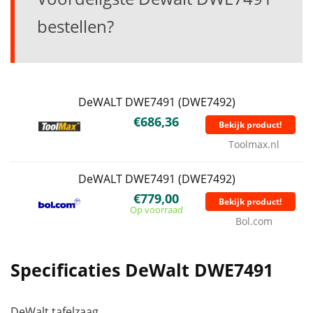
bestellen?
DeWALT DWE7491 (DWE7492)
€686,36
Bekijk product!
Toolmax.nl
DeWALT DWE7491 (DWE7492)
€779,00
Bekijk product!
Op voorraad
Bol.com
Specificaties DeWalt DWE7491
DeWalt tafelzaag